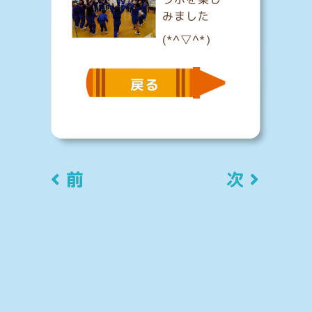
みました
(*^▽^*)
戻る
前
次