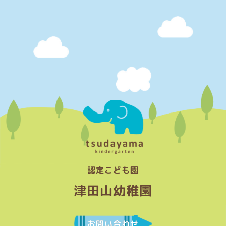
認定こども園
津田山幼稚園
お問い合わせ