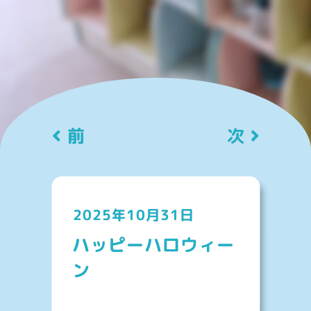
前
次
2025年10月31日
ハッピーハロウィー
ン