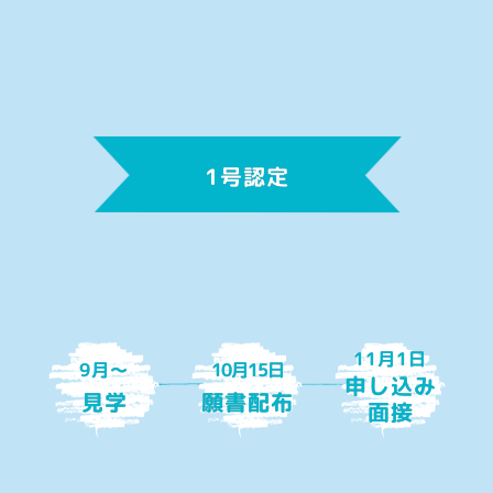
1号認定
11月1日
9月〜
10月15日
申し込み
見学
願書配布
面接